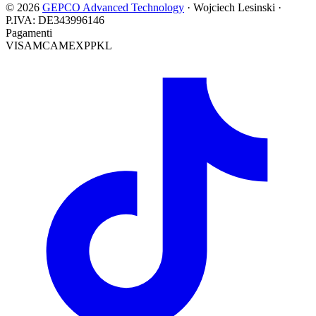
© 2026
GEPCO Advanced Technology
·
Wojciech Lesinski
·
P.IVA:
DE343996146
Pagamenti
VISA
MC
AMEX
PP
KL