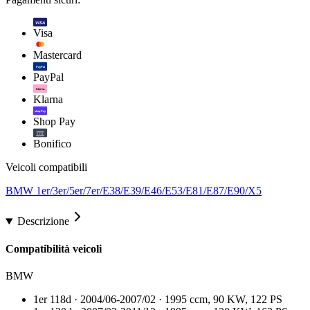
VISA
Visa
Mastercard
PayPal
PayPal
Klarna.
Klarna
shop Pay
Shop Pay
Bonifico
Veicoli compatibili
BMW 1er/3er/5er/7er/E38/E39/E46/E53/E81/E87/E90/X5
Descrizione
Compatibilità veicoli
BMW
1er 118d · 2004/06-2007/02 · 1995 ccm, 90 KW, 122 PS