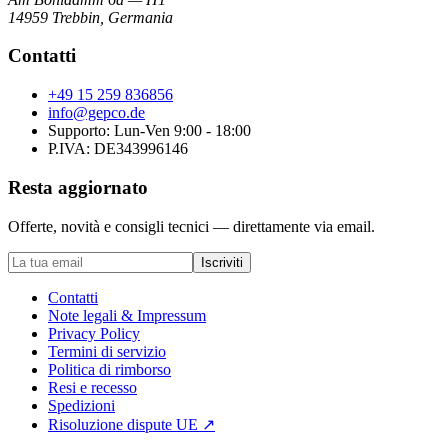
14959 Trebbin
,
Germania
Contatti
+49 15 259 836856
info@gepco.de
Supporto: Lun-Ven 9:00 - 18:00
P.IVA:
DE343996146
Resta aggiornato
Offerte, novità e consigli tecnici — direttamente via email.
Iscriviti
Contatti
Note legali & Impressum
Privacy Policy
Termini di servizio
Politica di rimborso
Resi e recesso
Spedizioni
Risoluzione dispute UE
↗